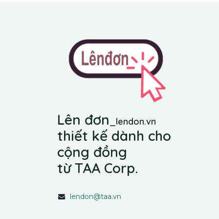
Lên đơn
_
lendon.vn
thiết kế dành cho
cộng đồng
từ TAA Corp.
lendon@taa.vn