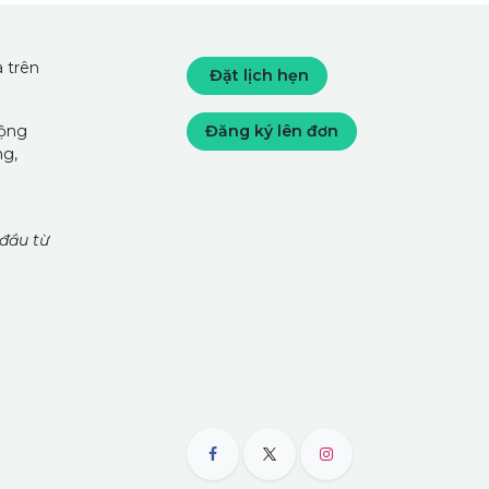
 trên
Đặt lịch hẹn
cộng
Đăng ký lên đơn
ng,
 đầu từ