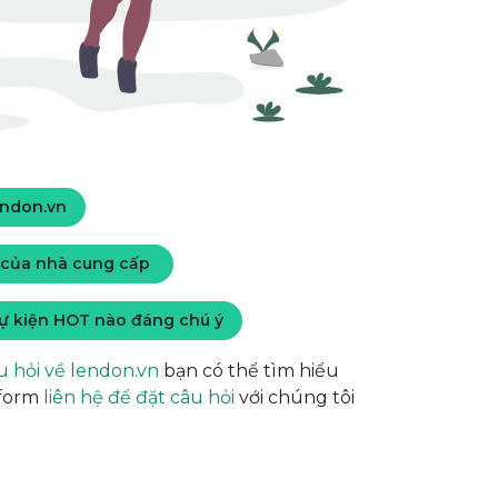
endon.vn
của nhà cung cấp
ự kiện HOT nào đáng chú ý
u hỏi về lendon.vn
bạn có thể tìm hiểu
 form
liên hệ để đặt câu hỏi
với chúng tôi