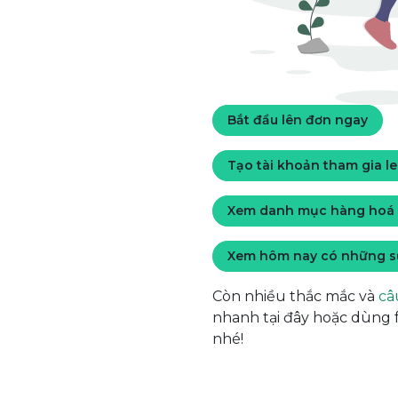
Bắt đầu lên đơn ngay
Tạo tài khoản tham gia l
Xem danh mục hàng hoá 
Xem hôm nay có những s
Còn nhiều thắc mắc và
câ
nhanh tại đây hoặc dùng
nhé!