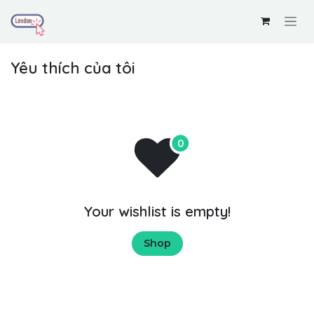
Bỏ qua để đến Nội dung
Yêu thích của tôi
Your wishlist is empty!
Shop